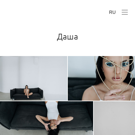
RU
Даша