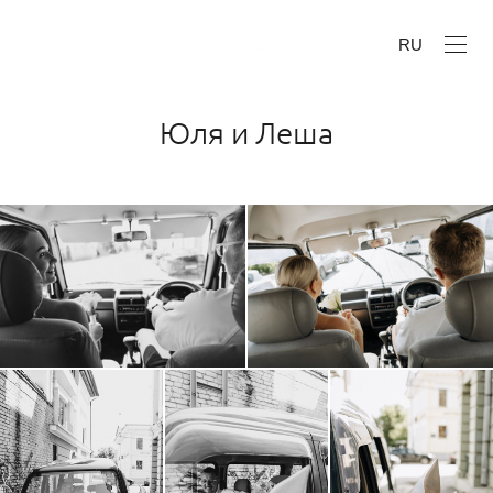
RU
Юля и Леша