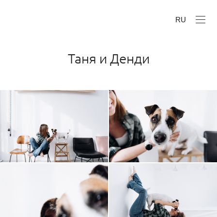
RU
Таня и Денди