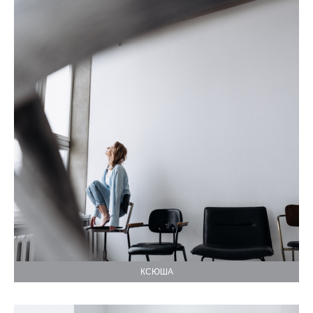
КСЮША