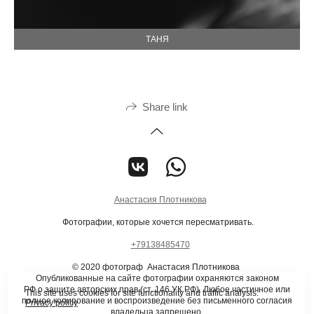
ТАНЯ
Share link
Анастасия Плотникова
Фотографии, которые хочется пересматривать.
+79138485470
© 2020 фотограф Анастасия Плотникова
Опубликованные на сайте фотографии охраняются законом
РФ о защите авторских прав (ст. 146 УК РФ). Любое частичное или
This site uses cookies for site functionality and traffic analysis.
полное копирование и воспроизведение без письменного согласия
Privacy policy
владельца запрещено.