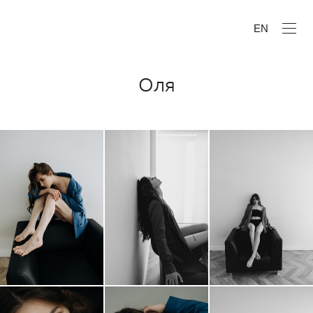
EN
Оля