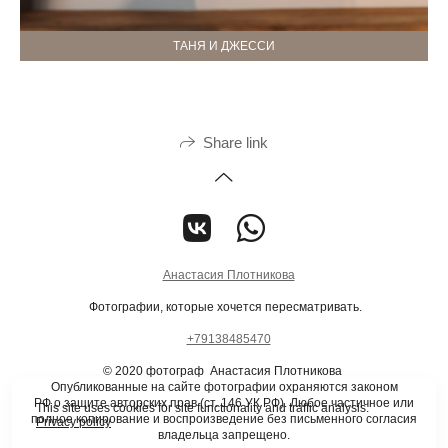
ТАНЯ И ДЖЕССИ
Share link
Анастасия Плотникова
Фотографии, которые хочется пересматривать.
+79138485470
© 2020 фотограф Анастасия Плотникова
Опубликованные на сайте фотографии охраняются законом
РФ о защите авторских прав (ст. 146 УК РФ). Любое частичное или
This site uses cookies for site functionality and traffic analysis.
полное копирование и воспроизведение без письменного согласия
Privacy policy
владельца запрещено.