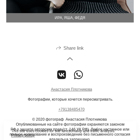
ИРА, ЯША, ФЕДЯ
Share link
Анастасия Плотникова
Фотографии, которые хочется пересматривать.
+79138485470
© 2020 фотограф Анастасия Плотникова
Опубликованные на сайте фотографии охраняются законом
РФ о защите авторских прав (ст. 146 УК РФ). Любое частичное или
This site uses cookies for site functionality and traffic analysis.
полное копирование и воспроизведение без письменного согласия
Privacy policy
владельца запрещено.