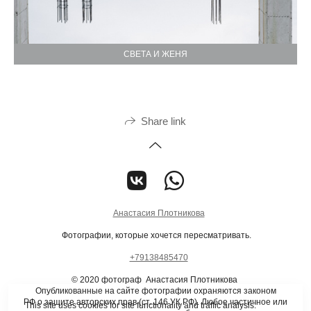
СВЕТА И ЖЕНЯ
Share link
Анастасия Плотникова
Фотографии, которые хочется пересматривать.
+79138485470
© 2020 фотограф Анастасия Плотникова
Опубликованные на сайте фотографии охраняются законом
РФ о защите авторских прав (ст. 146 УК РФ). Любое частичное или
This site uses cookies for site functionality and traffic analysis.