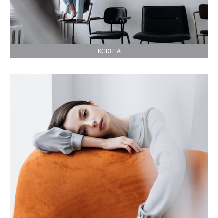
КСЮША