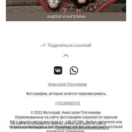
АНДРЕЙ И АНГЕЛИНА
Поделиться ссылкой
Анастасия Плотникова
Фотографии, которые хочется пересматривать.
+79138485470
© 2022 Фотограф Анастасия Плотникова
Опубликованные на сайте фотографии охраняются законом
РФ о защите авторских прав (ст. 146 УК РФ). Любое частичное или
На сайте используются файлы cookie для работы сайта
полное копирование и воспроизведение без письменного согласия
и анализа посещаемости.
Политика конфиденциальности
владельца запрещено.