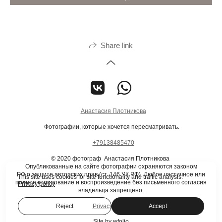
Share link
Анастасия Плотникова
Фотографии, которые хочется пересматривать.
+79138485470
© 2020 фотограф Анастасия Плотникова
Опубликованные на сайте фотографии охраняются законом
РФ о защите авторских прав (ст. 146 УК РФ). Любое частичное или
This site uses cookies for site functionality and traffic analysis.
полное копирование и воспроизведение без письменного согласия
Privacy policy
владельца запрещено.
Reject
Accept
Privacy policy
Site by
wfolio