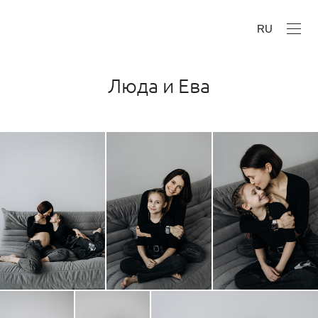
RU
Люда и Ева